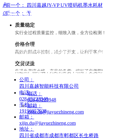
ꄴ
前一个：
四川嘉越JY-VP UV喷码机墨水耗材
ꄲ
后一个：
无
四川嘉越智能科技有限公司
质量稳定
实行全过程质量监控，细致入微，全方位检测！
价格合理
公司网站
高效内部成本控制，减少了开支，让利于客户!
为客户量身定制整体标识解决方案：供应彩色UV喷码机、手机盒喷
码机、平板彩色打印喷码机、3C消费电子工厂外包装喷码设备等，
交货便捷
先进生产流水线，充足的备货，缩短了交货期!
提供握手通讯开发、关联追溯软件、视觉检测、制造企业工厂数字
公司：
化MES系统、电子批生产记录EBR等产品及服务。
四川嘉越智能科技有限公司
电话：
电话：
028-85223948
028-85223948
手机：
邮箱：
19196957938
xijin.du@jiayuezhineng.com
邮箱：
xijin.du@jiayuezhineng.com
地址：
四川省成都市成都市郫都区长生桥路