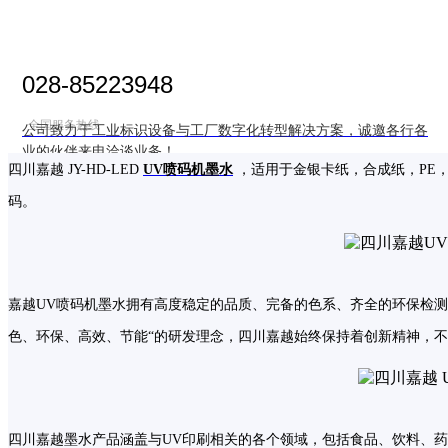
028-85223948
全国服务热线
公司致力于工业标识设备与工厂数字化转型解决方案，诚邀各行各
业的伙伴来电洽谈业务！
四川嘉越 JY-HD-LED
UV喷码机墨水
，适用于金银卡纸，合成纸，PE，
码。
首页
嘉越UV喷码机墨水拥有高度稳定的品质、完备的色系、齐全的环保检
色、环保、高效、节能“的研发理念，四川嘉越始终保持着创新精神，不
关于我们
企业荣誉
四川嘉越墨水产品涵盖与UV印刷相关的各个领域，包括食品、饮料、药