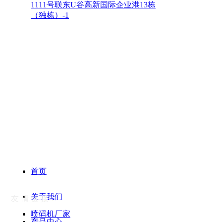
1111号联东U谷高新国际企业港13栋
（独栋）-1
首页
关于我们
友 情
链 接：
喷码机厂家
产品中心