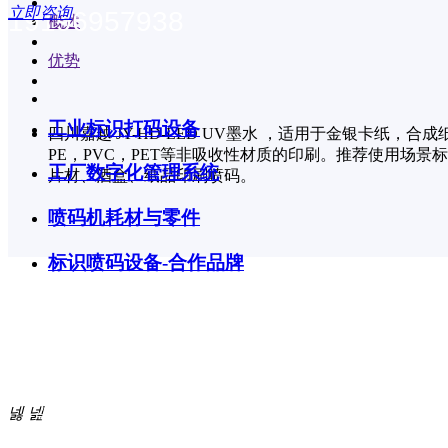
立即咨询
19196957938
概述
优势
工业标识打码设备
四川嘉越 JY-HD-LED UV墨水 ，适用于金银卡纸，合成
PE，PVC，PET等非吸收性材质的印刷。推荐使用场景
工厂数字化管理系统
片材、酒盒、纸品印刷喷码。
喷码机耗材与零件
标识喷码设备-合作品牌
产品中心
从标识打码设备到数字化工厂实施，我们提供整体解决方案。
넳
넲
公司微信公众号
详情