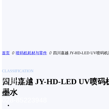
工厂数字化管理系
统
喷码机耗材与零件
中文
标识喷码设备-合作
EN
品牌
首页
ꄲ
喷码机耗材与零件
ꄲ
四川嘉越 JY-HD-LED UV喷码
CLASSIFICATION
四川嘉越 JY-HD-LED UV喷码
产品分类
服务热线
墨水
028-85223948