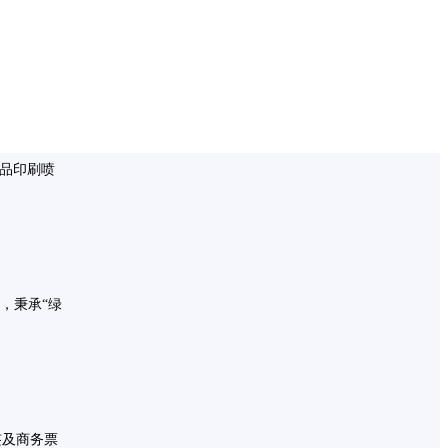
纸品印刷喷
，秉承“绿
签及商务票