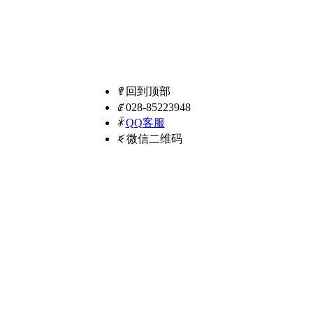
ꁸ
回到顶部
ꂅ
028-85223948
ꁗ
QQ客服
ꀥ
微信二维码