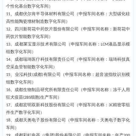
个性化基台数字化车间）
、成都伏尔肯半导体材料有限公司（申报车间名称：大型碳化硅
11
高性能陶瓷增材制造数字化车间）
、四川新荷花中药饮片股份有限公司（申报车间名称：新荷花中
12
药饮片智能数字化车间）
、成都莱宝显示技术有限公司（申报车间名称：
液晶显示模
13
LCM
组数字化车间）
、成都瑞琦医疗科技有限责任公司（申报车间名称：瑞琦科技真
14
空采血管智能数字化车间）
、业泓科技
成都
有限公司（申报车间名称：超音波指纹识别模
15
(
)
组数字化车间）
、成都生物制品研究所有限责任公司（申报车间名称：冻干人用
16
狂犬疫苗
细胞
生产车间）
(2BS
)
、成都宏明双新科技股份有限公司（申报车间名称：
精密零组
17
3C
件生产数字化车间）
、成都天奥电子股份有限公司（申报车间名称：天奥电子数字化
18
车间）
、成都彩虹电器（
集团
股份有限公司（申报车间名称：年产
19
(
)
200