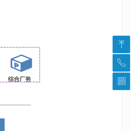
ꁸ
ꂅ
回到顶部
ꀥ
028-85223948
微信二维码