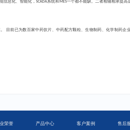
现信息化、智能化，
系统和
一个都不能缺。二者相辅相承提高
SCADA
MES
案。
目前已为数百家中药饮片、中药配方颗粒、生物制药、化学制药企
业荣誉
产品中心
客户案例
售后