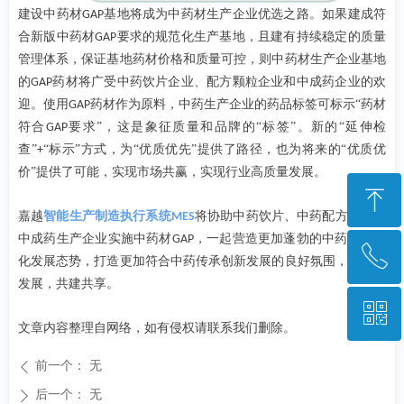
建设中药材
基地将成为中药材生产企业优选之路。如果建成符
GAP
合新版中药材
要求的规范化生产基地，且建有持续稳定的质量
GAP
管理体系，保证基地药材价格和质量可控，则中药材生产企业基地
的
药材将广受中药饮片企业、配方颗粒企业和中成药企业的欢
GAP
迎。使用
药材作为原料，中药生产企业的药品标签可标示“药材
GAP
符合
要求”，这是象征质量和品牌的“标签”。新的“延伸检
GAP
查”
“标示”方式，为“优质优先”提供了路径，也为将来的“优质优
+
价”提供了可能，实现市场共赢，实现行业高质量发展。
ꁸ
嘉越
智能生产制造执行系统
将协助中药饮片、中药配方颗粒、
MES
中成药生产企业实施中药材
，一起营造更加蓬勃的中药材规范
GAP
ꂅ
回到顶部
化发展态势，打造更加符合中药传承创新发展的良好氛围，高质量
发展，共建共享。
ꀥ
028-85223948
文章内容整理自网络，如有侵权请联系我们删除。
前一个：
无
微信二维码
ꄴ
后一个：
无
ꄲ