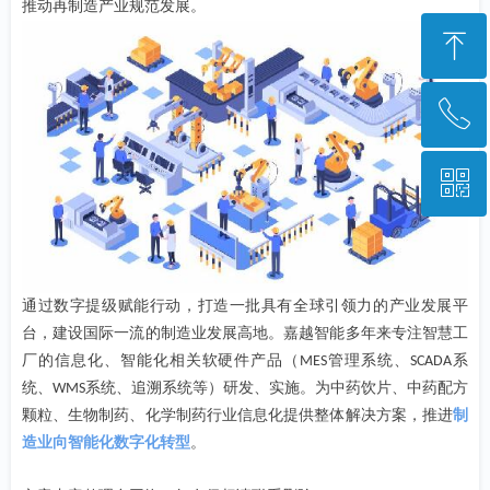
推动再制造产业规范发展。
ꁸ
ꂅ
回到顶部
ꀥ
028-85223948
微信二维码
通过数字提级赋能行动，打造一批具有全球引领力的产业发展平
台，建设国际一流的制造业发展高地。嘉越智能多年来专注智慧工
厂的信息化、智能化相关软硬件产品（
管理系统、
系
MES
SCADA
统、
系统、追溯系统等）研发、实施。为中药饮片、中药配方
WMS
颗粒、生物制药、化学制药行业信息化提供整体解决方案，推进
制
造业向智能化数字化转型
。