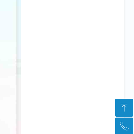
ꁸ
ꂅ
回到顶部