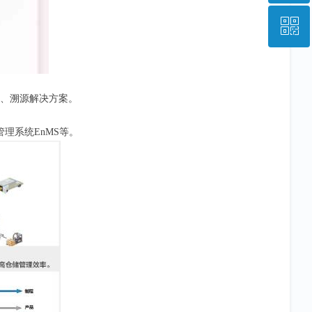
ꀥ
028-85223948
微信二维码
统、溯源解决方案。
管理系统EnMS等。