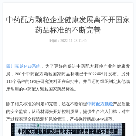
中药配方颗粒企业健康发展离不开国家
药品标准的不断完善
时间：
2022-11-28
11:45
四川嘉越
系统
，为了更好的促进中药配方颗粒产业的健康发
MES
展，
个中药配方颗粒国家药品标准已于
年
月发布。另外
200
2022
5
个品种的
份研究资料正在审批中。并且还将组织制定其他临
112
190
床常用的中药配方颗粒国家药品标准。
除了相关标准的制定和完善，还在不断加强
中药配方颗粒
产品质量
的安全监管，从药材源头开始控制质量，提供生产准入门槛，对生
产过程实现全程追溯和风险管理，严格执行药品
规范。
GMP