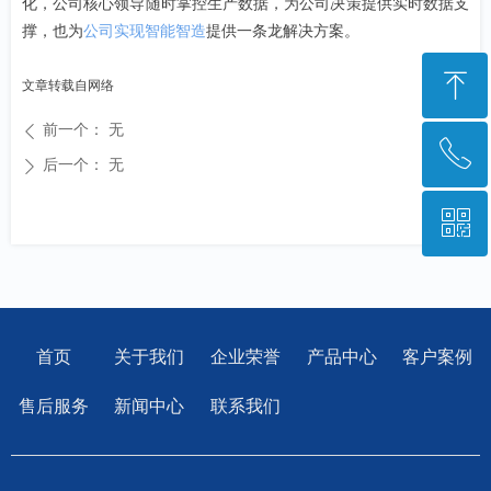
化，公司核心领导随时掌控生产数据，为公司决策提供实时数据支
撑，也为
公司实现智能智造
提供一条龙解决方案。
ꁸ
文章转载自网络
前一个：
无
ꄴ
ꂅ
回到顶部
后一个：
无
ꄲ
ꀥ
028-85223948
微信二维码
首页
关于我们
企业荣誉
产品中心
客户案例
售后服务
新闻中心
联系我们