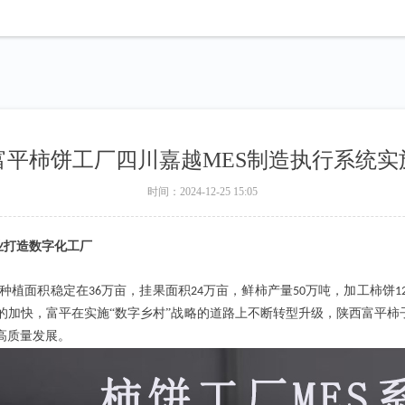
富平柿饼工厂四川嘉越MES制造执行系统实
时间：
2024-12-25
15:05
业打造数字化工厂
种植面积稳定在
万亩，挂果面积
万亩，鲜柿产量
万吨，加工柿饼
36
24
50
1
的加快，富平在实施“数字乡村”战略的道路上不断转型升级，陕西富平柿
高质量发展。