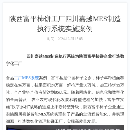
陕西富平柿饼工厂四川嘉越MES制造
执行系统实施案例
时间：
2024-12-25
15:05
四川嘉越
制造执行系统为陕西富平柿饼企业打造数
MES
字化工厂
食品
工厂MES系统
案例，富平县是中国柿子之乡，柿子年
种植面积
稳定在
万亩，挂果面积
万亩，鲜柿产量
万吨，加工柿饼
万
36
24
50
12
吨，全产业链产值有望达到
亿元。随着网络化、信息化和数字化
85
的全面普及，农业农村现代化发展和转型进程的加快，富平在实
施“数字乡村”战略的道路上不断转型升级，陕西富平柿子企业通过
实施四川嘉越智能
系统实现柿子产品的全流程智能化，并实现
MES
溯源，打造数智化管理柿饼工厂，实现高质量发展。