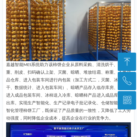
ꁸ
嘉越智能
系统助力该柿饼企业从原料采购、清洗烘干、分选称
MES
重、削皮、扫码确认上架、灭菌、晾晒、堆放结霜、称重、入半成
ꂅ
回到顶部
品仓库、进入包装车间进行内包装（加工方式二，灭菌、冰柿、烘
干、数据统计、进入包装车间）、晾晒产品存入临存库房、计重后
进入成品包装车间、冰柿送入冷库、晾晒柿产品进入成品库、销售
ꀥ
028-85223948
出库。实现生产智能化、生产记录电子批记录化、仓储智能化，数
智化管理柿饼工厂，既保证了产品质量的一致性，又降低了工人劳
动强度，同时降低企业成本，提
高
企业在行业的竞争力。
微信二维码