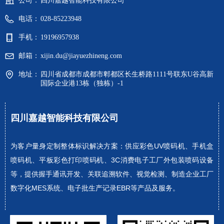
公司：
四川嘉越智能科技有限公司
电话：
028-85223948
手机：
19196957938
邮箱：
xijin.du@jiayuezhineng.com
地址：
四川省成都市成都市郫都区长生桥路1111号联东U谷高新
国际企业港13栋（独栋）-1
四川嘉越智能科技有限公司
为客户量身定制整体标识解决方案：供应彩色UV喷码机、手机盒
喷码机、平板彩色打印喷码机、3C消费电子工厂外包装喷码设备
等，提供握手通讯开发、关联追溯软件、视觉检测、制造企业工厂
数字化MES系统、电子批生产记录EBR等产品及服务。