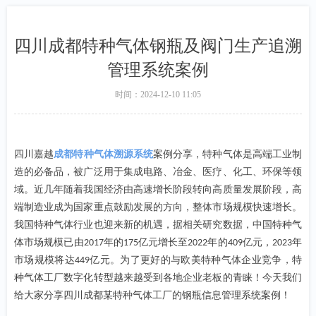
四川成都特种气体钢瓶及阀门生产追溯
管理系统案例
时间：
2024-12-10
11:05
四川嘉越
成都特种气体溯源系统
案例分享，特种气体是高端工业制
造的必备品，被广泛用于集成电路、冶金、医疗、化工、环保等领
域。近几年随着我国经济由高速增长阶段转向高质量发展阶段，高
端制造业成为国家重点鼓励发展的方向，整体市场规模快速增长。
我国特种气体行业也迎来新的机遇，据相关研究数据，中国特种气
体市场规模已由
年的
亿元增长至
年的
亿元，
年
2017
175
2022
409
2023
市场规模将达
亿元。为了更好的与欧美特种气体企业竞争，特
449
种气体工厂数字化转型越来越受到各地企业老板的青睐！今天我们
给大家分享四川成都某特种气体工厂的钢瓶信息管理系统案例！