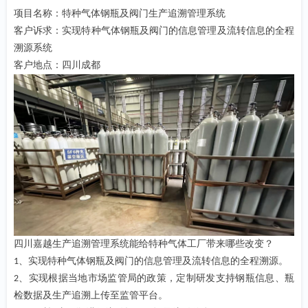
项目名称：特种气体钢瓶及阀门生产追溯管理系统
客户诉求：实现特种气体钢瓶及阀门的信息管理及流转信息的全程
溯源系统
客户地点：四川成都
四川嘉越生产追溯管理系统能给特种气体工厂带来哪些改变？
、实现特种气体钢瓶及阀门的信息管理及流转信息的全程溯源。
1
、实现根据当地市场监管局的政策，定制研发支持钢瓶信息、瓶
2
检数据及生产追溯上传至监管平台。