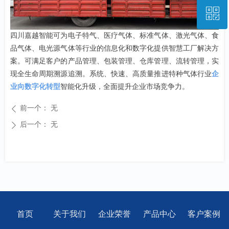
ꀥ
028-85223948
四川嘉越智能可为电子特气、医疗气体、标准气体、激光气体、食
微信二维码
品气体、电光源气体等行业的信息化和数字化提供智慧工厂解决方
案。可满足客户的产品管理、包装管理、仓库管理、流转管理，实
现全生命周期溯源追溯。系统、快速、高质量推进特种气体行业
企
业向数字化转型
智能化升级，全面提升企业市场竞争力。
前一个：
无
ꄴ
后一个：
无
ꄲ
首页
关于我们
企业荣誉
产品中心
客户案例