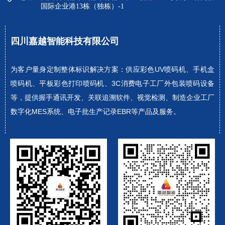
国际企业港13栋（独栋）-1
四川嘉越智能科技有限公司
为客户量身定制整体标识解决方案：供应彩色UV喷码机、手机盒
喷码机、平板彩色打印喷码机、3C消费电子工厂外包装喷码设备
等，提供握手通讯开发、关联追溯软件、视觉检测、制造企业工厂
数字化MES系统、电子批生产记录EBR等产品及服务。