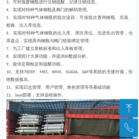
、可对报废钢瓶进行注销提醒，记录注销信息。
3
、实现对特种气体钢瓶及阀门的赋码管理。
4
、实现对特种气体钢瓶的批次追踪，可按批次查询钢瓶、充装、
5
检验、出入库信息。
、实现对特种气体钢瓶的出入库、库区库位、先进先出管理，仓
6
库盘点，实现库内钢瓶与阀门组装绑定管理。
、为工厂建立质检标准和出入库检管理。
7
、实现统计大屏功能，并提供
数据分析。
8
BI
、提供定期检定和提醒功能。
9
、支持与
、
、
、
、
等系统的无缝对接，拒
10
ERP
MES
WMS
SCADA
SAP
绝数据孤岛。
、实现日志管理、用户管理、角色管理等等基础功能
11
、
部署，支持远程操作。
12
Saas
ꁸ
ꂅ
回到顶部