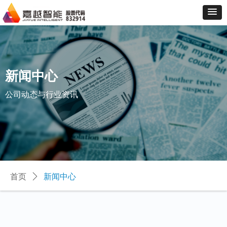
新闻中心
公司动态与行业资讯
首页
ꄲ
新闻中心