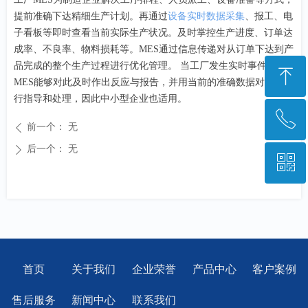
提前准确下达精细生产计划。再通过
设备实时数据采集
、报工、电
子看板等即时查看当前实际生产状况。及时掌控生产进度、订单达
成率、不良率、物料损耗等。MES通过信息传递对从订单下达到产
品完成的整个生产过程进行优化管理。 当工厂发生实时事件时，
ꁸ
MES能够对此及时作出反应与报告，并用当前的准确数据对它们进
行指导和处理，因此中小型企业也适用。
ꂅ
回到顶部
前一个：
无
ꄴ
后一个：
无
ꄲ
ꀥ
028-85223948
微信二维码
首页
关于我们
企业荣誉
产品中心
客户案例
售后服务
新闻中心
联系我们